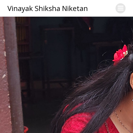
Skip
Vinayak Shiksha Niketan
to
content