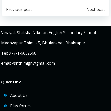
Post
Post
Previous post
Next post
navigation
navigation
Vinayak Shiksha NIketan English Secondary School
Madhyapur Thimi - 5, Bhulankhel, Bhaktapur
Tel: 977-1-6632568
emal:
vsnthimign@gmail.com
Quick Link
About Us
Plus forum