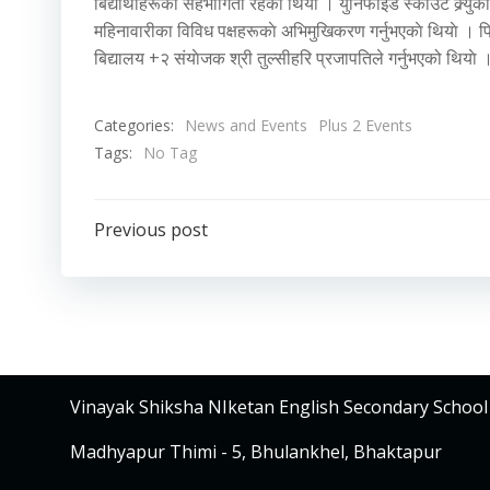
बिद्यार्थीहरूकाे सहभागिता रहेकाे थियाे । युनिफाईड स्काउट क्र्यु
महिनावारीका विविध पक्षहरूकाे अभिमुखिकरण गर्नुभएकाे थियाे । फ
बिद्यालय +२ संयाेजक श्री तुल्सीहरि प्रजापतिले गर्नुभएको थियाे 
Categories:
News and Events
Plus 2 Events
Tags:
No Tag
Post
Previous post
navigation
Vinayak Shiksha NIketan English Secondary School
Madhyapur Thimi - 5, Bhulankhel, Bhaktapur