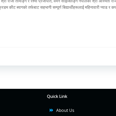
का श्री राेजी तामाङ्ग र रेश्मा प्रजापति, वमेन साईक्लिङ्ग नेपालका श्री अस्मिता र
्रिडम कीट ब्यागकाे तर्फबाट सहभागी सम्पूर्ण बिद्यार्थीहरूलाई महिनावारी प्याड
।
Post
navigation
Quick Link
About Us