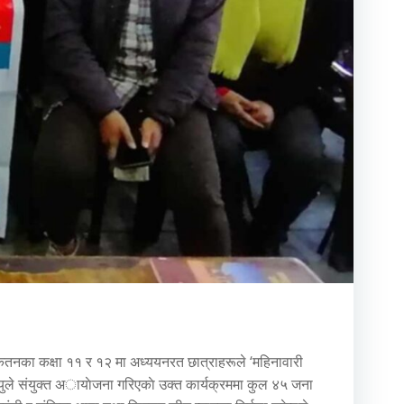
ा निकेतनका कक्षा ११ र १२ मा अध्ययनरत छात्राहरूले ‘महिनावारी
युले संयुक्त अायाेजना गरिएकाे उक्त कार्यक्रममा कुल ४५ जना