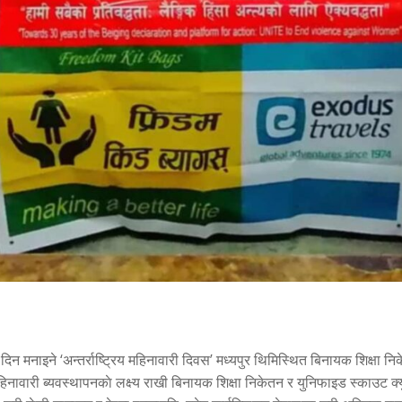
ाे दिन मनाइने ‘अन्तर्राष्ट्रिय महिनावारी दिवस’ मध्यपुर थिमिस्थित बिनायक शिक्ष
नावारी ब्यवस्थापनकाे लक्ष्य राखी बिनायक शिक्षा निकेतन र युनिफाइड स्काउट क्