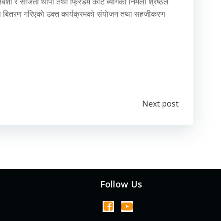
ाजबंशी र संजिता थापा तथा फ्रिडम कीट ब्यागका निर्मला श्रेष्ठले
 र कप बितरण गरिएकाे उक्त कार्यक्रमकाे संयाेजन तथा सहजीकरण
Next post
Follow Us