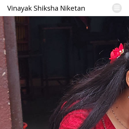
Skip
Vinayak Shiksha Niketan
to
content